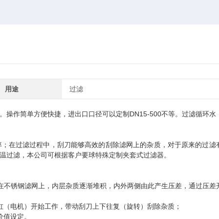
用途
过滤
0立方。操作简单方便快捷，进出口口径可以定制DN15-500不等。过滤循环水
率；在过滤过程中，刮刀能够高效的刮除滤网上的杂质，对于原来的过滤
温过滤，本公司可根据客户要球特殊定制夹套式过滤器。
在不锈钢滤网上，内层杂质逐渐堆积，内外两侧由此产生压差，通过压差
缸（电机）开始工作，带动刮刀上下往复（旋转）刮除杂质；
价值设定。