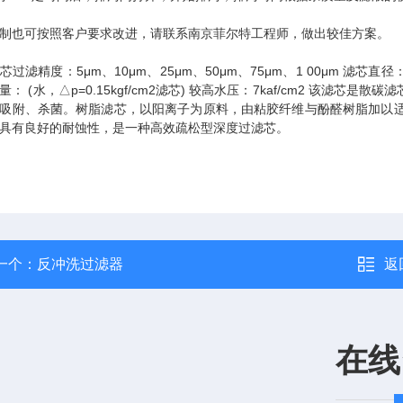
制也可按照客户要求改进，请联系南京菲尔特工程师，做出较佳方案。
芯过滤精度：5μm、10μm、25μm、50μm、75μm、1 00μm 滤芯直径：
量： (水，△p=0.15kgf/cm2滤芯) 较高水压：7kaf/cm2 该
吸附、杀菌。树脂滤芯，以阳离子为原料，由粘胶纤维与酚醛树脂加以
具有良好的耐蚀性，是一种高效疏松型深度过滤芯。
一个：
反冲洗过滤器
返
在线