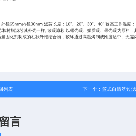
外径65mm内径30mm 滤芯长度：10"、20"、30"、40" 较高工作温度：
滤芯是散碳滤芯和树脂滤芯其外壳一样, 散碳滤芯,以椰壳碳、媒质碳、果壳碳为原料
适量固化剂制成的柱状纤维结合物，较终通过高温烤制成刚度适中、无需
回列表
下一个：
篮式自清洗过滤
留言