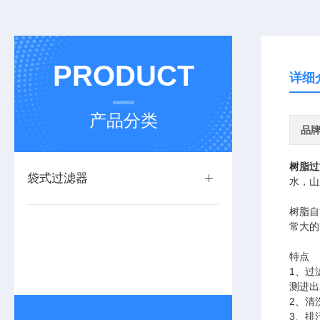
PRODUCT
详细
产品分类
品
树脂过
袋式过滤器
水，山
树脂自
常大的
特点
1、过
测进出
2、清
3、排