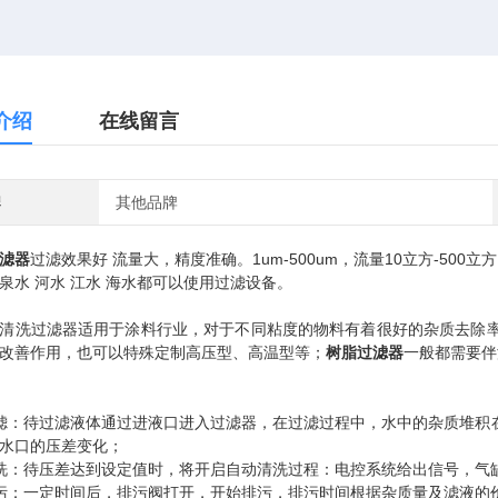
介绍
在线留言
牌
其他品牌
滤器
过滤效果好 流量大，精度准确。1um-500um，流量10立方-50
泉水 河水 江水 海水都可以使用过滤设备。
清洗过滤器适用于涂料行业，对于不同粘度的物料有着很好的杂质去除
改善作用，也可以特殊定制高压型、高温型等；
树脂过滤器
一般都需要伴
滤：待过滤液体通过进液口进入过滤器，在过滤过程中，水中的杂质堆积
水口的压差变化；
洗：待压差达到设定值时，将开启自动清洗过程：电控系统给出信号，气
污：一定时间后，排污阀打开，开始排污，排污时间根据杂质量及滤液的